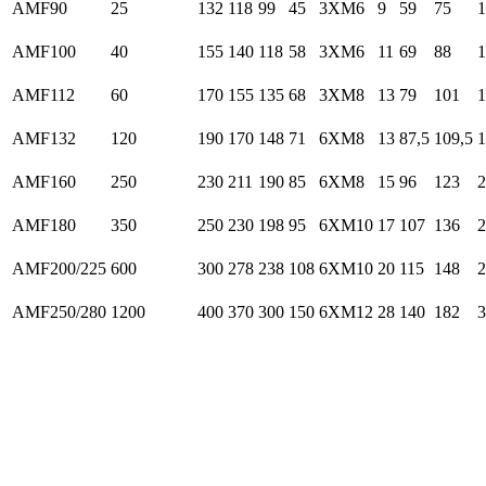
AMF90
25
132
118
99
45
3XM6
9
59
75
1
AMF100
40
155
140
118
58
3XM6
11
69
88
1
AMF112
60
170
155
135
68
3XM8
13
79
101
1
AMF132
120
190
170
148
71
6XM8
13
87,5
109,5
1
AMF160
250
230
211
190
85
6XM8
15
96
123
2
AMF180
350
250
230
198
95
6XM10
17
107
136
2
AMF200/225
600
300
278
238
108
6XM10
20
115
148
2
AMF250/280
1200
400
370
300
150
6XM12
28
140
182
3