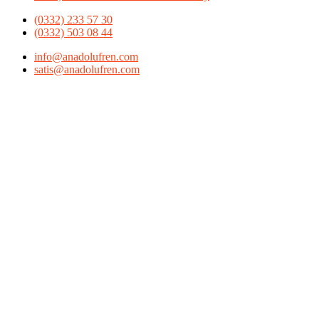
(0332) 233 57 30
(0332) 503 08 44
info@anadolufren.com
satis@anadolufren.com