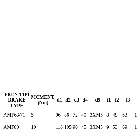
FREN TİPİ
MOMENT
BRAKE
d1
d2
d3
d4
d5
f1
f2
f3
(Nm)
TYPE
AMF63/71
5
96
86
72
40
3XM5
8
49
63
1
AMF80
10
116
105
90
45
3XM5
9
53
69
1