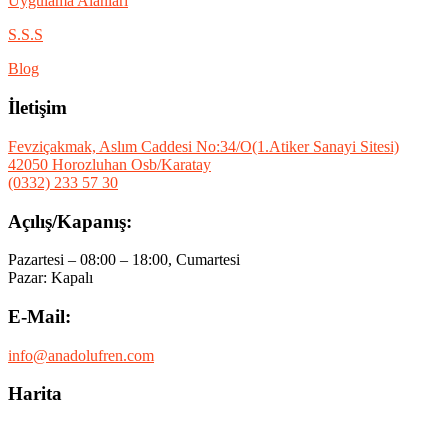
Uygulama Alanları
S.S.S
Blog
İletişim
Fevziçakmak, Aslım Caddesi No:34/O(1.Atiker Sanayi Sitesi)
42050 Horozluhan Osb/Karatay
(0332) 233 57 30
Açılış/Kapanış:
Pazartesi – 08:00 – 18:00, Cumartesi
Pazar: Kapalı
E-Mail:
info@anadolufren.com
Harita