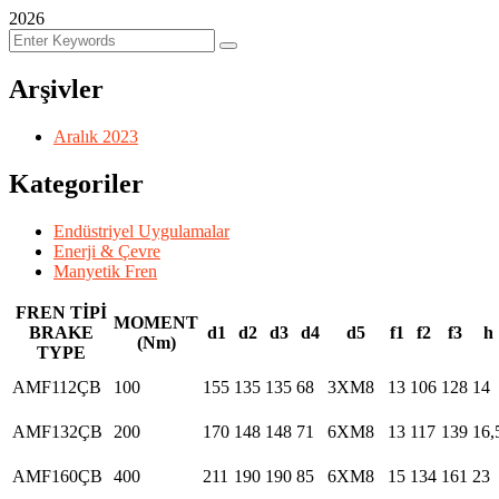
2026
Arşivler
Aralık 2023
Kategoriler
Endüstriyel Uygulamalar
Enerji & Çevre
Manyetik Fren
FREN TİPİ
MOMENT
BRAKE
d1
d2
d3
d4
d5
f1
f2
f3
h
(Nm)
TYPE
AMF112ÇB
100
155
135
135
68
3XM8
13
106
128
14
AMF132ÇB
200
170
148
148
71
6XM8
13
117
139
16,
AMF160ÇB
400
211
190
190
85
6XM8
15
134
161
23